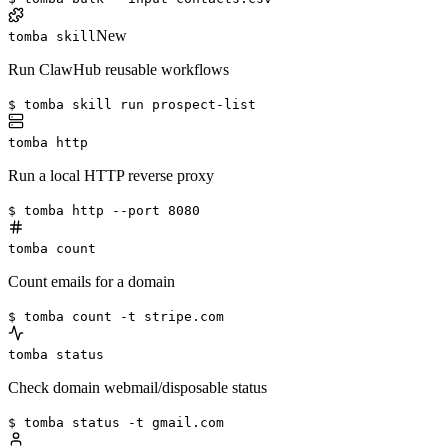
New
tomba skill
Run ClawHub reusable workflows
$ tomba skill run prospect-list
tomba http
Run a local HTTP reverse proxy
$ tomba http --port 8080
tomba count
Count emails for a domain
$ tomba count -t stripe.com
tomba status
Check domain webmail/disposable status
$ tomba status -t gmail.com