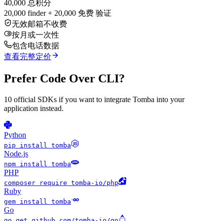
40,000 总积分
20,000 finder + 20,000 免费 验证
无效邮箱不收费
按月或一次性
包含电话数据
查看完整定价
Prefer Code Over CLI?
10 official SDKs if you want to integrate Tomba into your
application instead.
Python
pip install tomba
Node.js
npm install tomba
PHP
composer require tomba-io/php
Ruby
gem install tomba
Go
go get github.com/tomba-io/go