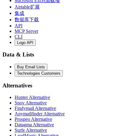
Microsoft Excel加载项
Airtable扩展
集成
数据库下载
API
MCP Server
CLI
Logo API
Data & Lists
Buy Email Lists
Technologies Customers
Alternatives
Hunter Alternative
Snov Alternative
Findymail Alternative
Anymailfinder Alternative
Prospeo Alternative
Datagma Alternative
Surfe Alternative
LeadMagic Alternative