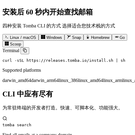
安装后 60 秒内开始查找邮箱
四种安装 Tomba CLI 的方式 选择适合您技术栈的方式
Linux / macOS
Windows
Snap
Homebrew
Go
Scoop
Terminal
curl -sSL https://releases.tomba.io/install.sh | sh
Supported platforms
darwin_amd64
darwin_arm64
linux_386
linux_amd64
linux_arm
linux
CLI 中应有尽有
为常驻终端的开发者打造。快速、可脚本化、功能强大。
tomba search
Find all emails at a company domain