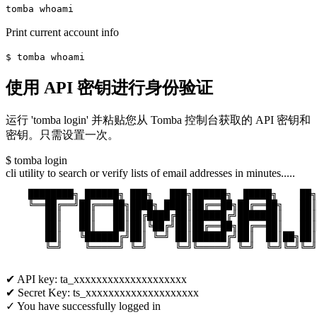
tomba whoami
Print current account info
$ tomba whoami
使用 API 密钥进行身份验证
运行 'tomba login' 并粘贴您从 Tomba 控制台获取的 API 密钥和
密钥。只需设置一次。
$ tomba login
cli utility to search or verify lists of email addresses in minutes.....
    ████████╗ ██████╗ ███╗   ███╗██████╗  █████╗    ██╗
    ╚══██╔══╝██╔═══██╗████╗ ████║██╔══██╗██╔══██╗   ██║
       ██║   ██║   ██║██╔████╔██║██████╔╝███████║   ██║
       ██║   ██║   ██║██║╚██╔╝██║██╔══██╗██╔══██║   ██║
       ██║   ╚██████╔╝██║ ╚═╝ ██║██████╔╝██║  ██║██╗██║
       ╚═╝    ╚═════╝ ╚═╝     ╚═╝╚═════╝ ╚═╝  ╚═╝╚═╝╚═╝
✔ API key:
ta_xxxxxxxxxxxxxxxxxxxx
✔ Secret Key:
ts_xxxxxxxxxxxxxxxxxxxx
✓ You have successfully logged in