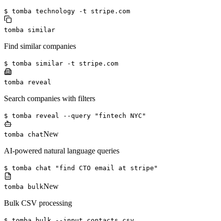
$ tomba technology -t stripe.com
tomba similar
Find similar companies
$ tomba similar -t stripe.com
tomba reveal
Search companies with filters
$ tomba reveal --query "fintech NYC"
New
tomba chat
AI-powered natural language queries
$ tomba chat "find CTO email at stripe"
New
tomba bulk
Bulk CSV processing
$ tomba bulk --input contacts.csv