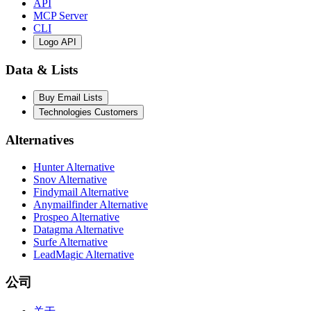
API
MCP Server
CLI
Logo API
Data & Lists
Buy Email Lists
Technologies Customers
Alternatives
Hunter Alternative
Snov Alternative
Findymail Alternative
Anymailfinder Alternative
Prospeo Alternative
Datagma Alternative
Surfe Alternative
LeadMagic Alternative
公司