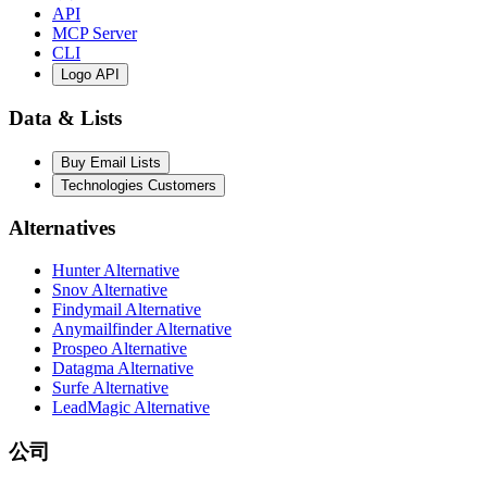
API
MCP Server
CLI
Logo API
Data & Lists
Buy Email Lists
Technologies Customers
Alternatives
Hunter Alternative
Snov Alternative
Findymail Alternative
Anymailfinder Alternative
Prospeo Alternative
Datagma Alternative
Surfe Alternative
LeadMagic Alternative
公司