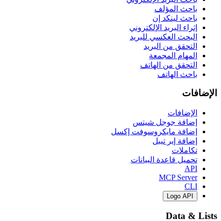
باحث المؤلف
باحث لينكد إن
إثراء البريد الإلكتروني
البحث العكسي للبريد
التحقق من البريد
المهام المجمعة
التحقق من الهاتف
باحث الهاتف
الإضافات
الإضافات
إضافة جوجل شيتس
إضافة مايكروسوفت إكسل
إضافة إير تيبل
تكاملات
تحميل قاعدة البيانات
API
MCP Server
CLI
Logo API
Data & Lists