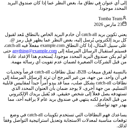
إلى أي عنوان في نطاق ما، بغض النظر عما إذا كان صندوق البريد
المحدد موجوداً.
Tomba Team
23 مارس 2026
يعني تكوين بريد catch-all أن خادم البريد الخاص بالنطاق مُعد لقبول
كل بريد إلكتروني يُرسل إليه، بغض النظر عما يظهر قبل رمز @.
على سبيل المثال، إذا كان النطاق example.com مفعلاً فيه catch-all،
فسيتم استقبال الرسائل المرسلة إلى
anything@example.com
حتى
لو لم يكن صندوق البريد المحدد موجوداً. يُستخدم هذا الإعداد عادةً
من قبل الشركات الصغيرة لضمان عدم تفويت أي رسالة مهمة.
بالنسبة لفرق مبيعات B2B، تمثل نطاقات catch-all فرصاً وتحديات
في آن واحد. من جهة، من غير المرجح أن ترتد الرسائل المرسلة إلى
نطاقات catch-all بشكل صلب، مما قد يبدو أمراً جيداً لمقاييس قابلية
التسليم. من جهة أخرى، لا يوجد ضمان بأن العنوان المحدد الذي
تستهدفه يصل فعلاً إلى شخص حقيقي. قد يُقبل بريدك الإلكتروني
من قبل الخادم لكنه ينتهي في صندوق بريد عام لا يراقبه أحد، مما
يهدر جهد تواصلك.
يساعدك فهم النطاقات التي تستخدم تكوينات catch-all في وضع
توقعات مناسبة لمعدلات الاستجابة وتعديل استراتيجية التواصل وفقاً
لذلك.