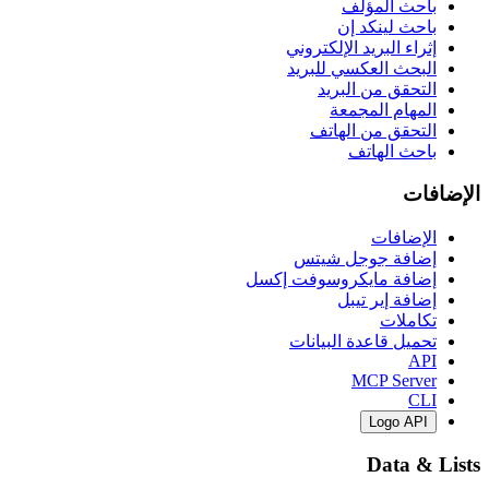
باحث المؤلف
باحث لينكد إن
إثراء البريد الإلكتروني
البحث العكسي للبريد
التحقق من البريد
المهام المجمعة
التحقق من الهاتف
باحث الهاتف
الإضافات
الإضافات
إضافة جوجل شيتس
إضافة مايكروسوفت إكسل
إضافة إير تيبل
تكاملات
تحميل قاعدة البيانات
API
MCP Server
CLI
Logo API
Data & Lists