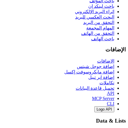
باحث المؤلف
باحث لينكد إن
إثراء البريد الإلكتروني
البحث العكسي للبريد
التحقق من البريد
المهام المجمعة
التحقق من الهاتف
باحث الهاتف
الإضافات
الإضافات
إضافة جوجل شيتس
إضافة مايكروسوفت إكسل
إضافة إير تيبل
تكاملات
تحميل قاعدة البيانات
API
MCP Server
CLI
Logo API
Data & Lists