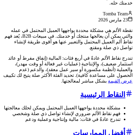
خدمتك حله.
Tomba Team
23 مارس 2026
نقطة الألم هي مشكلة محددة يواجهها العميل المحتمل في عمله
والتي يمكن أن يعالجها منتجك أو خدمتك. في مبيعات B2B، يُعد فهم
نقاط ألم العميل المحتمل والتعبير عنها هو أقوى طريقة لإنشاء
تواصل ذي صلة ومقنع.
تندرج نقاط الألم عادةً في أربع فئات: المالية (إنفاق مفرط أو عائد
استثمار ضعيف)، والإنتاجية (عمليات غير فعالة أو وقت مهدر)،
والعملية (أنظمة مكسورة أو سير عمل معقد)، والدعم (عدم
الحصول على مساعدة كافية). تحديد الفئة الأكثر صلة يتيح لك تكييف
عرض القيمة
بشكل مباشر لمعالجتها.
النقاط الرئيسية
مشكلة محددة يواجهها العميل المحتمل ويمكن لحلك معالجتها
فهم نقاط الألم ضروري لإنشاء تواصل ذي صلة وشخصي
تندرج عادةً في فئات: مالية وإنتاجية وعملية ودعم
أفضل الممارسات