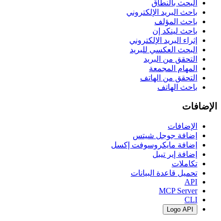
البحث بالنطاق
باحث البريد الإلكتروني
باحث المؤلف
باحث لينكد إن
إثراء البريد الإلكتروني
البحث العكسي للبريد
التحقق من البريد
المهام المجمعة
التحقق من الهاتف
باحث الهاتف
الإضافات
الإضافات
إضافة جوجل شيتس
إضافة مايكروسوفت إكسل
إضافة إير تيبل
تكاملات
تحميل قاعدة البيانات
API
MCP Server
CLI
Logo API