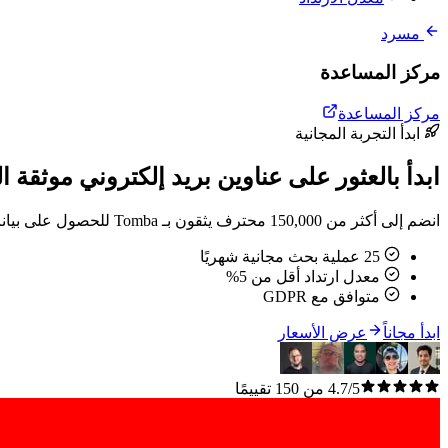
مسرد
مركز المساعدة
مركز المساعدة
ابدأ التجربة المجانية
ابدأ بالعثور على عناوين بريد إلكتروني موثقة ال
انضم إلى أكثر من 150,000 محترف يثقون بـ Tomba للحصول على بيانات اتصال دقيقة. بدون بطاقة ائتمان.
25 عملية بحث مجانية شهريًا
معدل ارتداد أقل من 5%
متوافق مع GDPR
ابدأ مجاناً
عرض الأسعار
4.7/5 من 150 تقييمًا