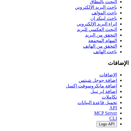
البحث بالنطاق
باحث البريد الإلكتروني
باحث المؤلف
باحث لينكد إن
إثراء البريد الإلكتروني
البحث العكسي للبريد
التحقق من البريد
المهام المجمعة
التحقق من الهاتف
باحث الهاتف
الإضافات
الإضافات
إضافة جوجل شيتس
إضافة مايكروسوفت إكسل
إضافة إير تيبل
تكاملات
تحميل قاعدة البيانات
API
MCP Server
CLI
Logo API