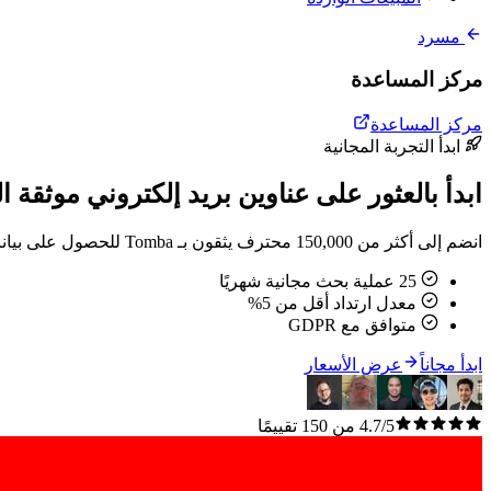
مسرد
مركز المساعدة
مركز المساعدة
ابدأ التجربة المجانية
ابدأ بالعثور على عناوين بريد إلكتروني موثقة ال
انضم إلى أكثر من 150,000 محترف يثقون بـ Tomba للحصول على بيانات اتصال دقيقة. بدون بطاقة ائتمان.
25 عملية بحث مجانية شهريًا
معدل ارتداد أقل من 5%
متوافق مع GDPR
ابدأ مجاناً
عرض الأسعار
4.7/5 من 150 تقييمًا