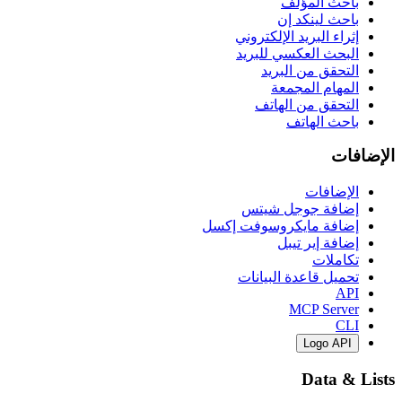
باحث المؤلف
باحث لينكد إن
إثراء البريد الإلكتروني
البحث العكسي للبريد
التحقق من البريد
المهام المجمعة
التحقق من الهاتف
باحث الهاتف
الإضافات
الإضافات
إضافة جوجل شيتس
إضافة مايكروسوفت إكسل
إضافة إير تيبل
تكاملات
تحميل قاعدة البيانات
API
MCP Server
CLI
Logo API
Data & Lists