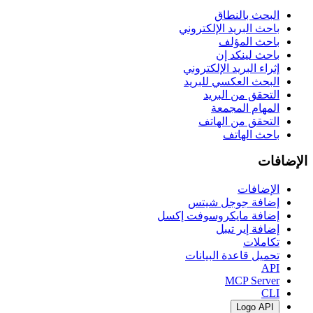
البحث بالنطاق
باحث البريد الإلكتروني
باحث المؤلف
باحث لينكد إن
إثراء البريد الإلكتروني
البحث العكسي للبريد
التحقق من البريد
المهام المجمعة
التحقق من الهاتف
باحث الهاتف
الإضافات
الإضافات
إضافة جوجل شيتس
إضافة مايكروسوفت إكسل
إضافة إير تيبل
تكاملات
تحميل قاعدة البيانات
API
MCP Server
CLI
Logo API