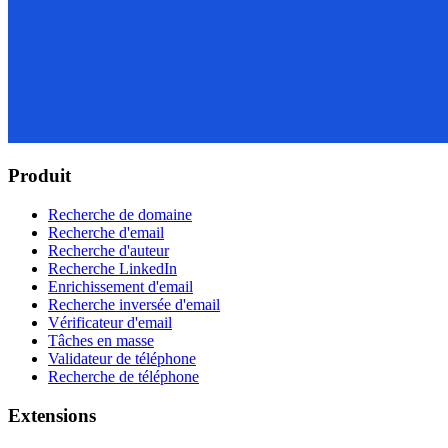
Produit
Recherche de domaine
Recherche d'email
Recherche d'auteur
Recherche LinkedIn
Enrichissement d'email
Recherche inversée d'email
Vérificateur d'email
Tâches en masse
Validateur de téléphone
Recherche de téléphone
Extensions