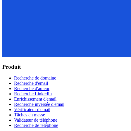
Produit
Recherche de domaine
Recherche d'email
Recherche d'auteur
Recherche LinkedIn
Enrichissement d'email
Recherche inversée d'email
Vérificateur d'email
Tâches en masse
Validateur de téléphone
Recherche de téléphone