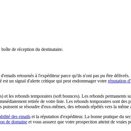
boîte de réception du destinataire.
emails retournés à l'expéditeur parce qu'ils n'ont pas pu être délivrés. 
é est un signal d'alerte critique qui peut endommager votre
réputation d
) et les rebonds temporaires (soft bounces). Les rebonds permanents surv
tre immédiatement retirée de votre liste. Les rebonds temporaires sont d
s puissent se résoudre d'eux-mêmes, des rebonds répétés vers la même a
abilité des emails
et la réputation d'expéditeur. La bonne pratique du se
ion de domaine
et vous assurez que votre prospection atteint de vraies 