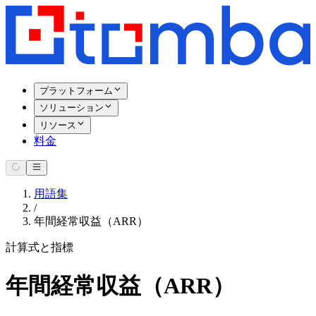
プラットフォーム
ソリューション
リソース
料金
用語集
/
年間経常収益（ARR）
計算式と指標
年間経常収益（ARR）