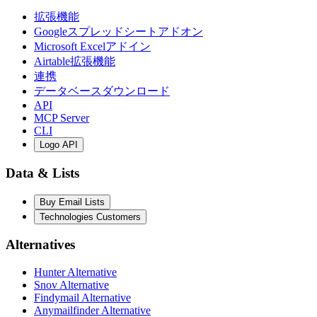
拡張機能
Googleスプレッドシートアドオン
Microsoft Excelアドイン
Airtable拡張機能
連携
データベースダウンロード
API
MCP Server
CLI
Logo API
Data & Lists
Buy Email Lists
Technologies Customers
Alternatives
Hunter Alternative
Snov Alternative
Findymail Alternative
Anymailfinder Alternative