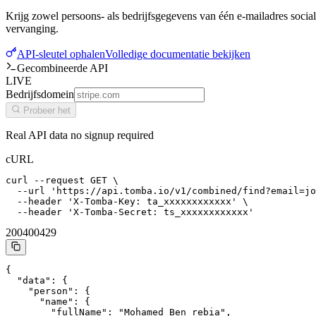
Krijg zowel persoons- als bedrijfsgegevens van één e-mailadres social
vervanging.
API-sleutel ophalen
Volledige documentatie bekijken
Gecombineerde API
LIVE
Bedrijfsdomein
Probeer het
Real API data no signup required
cURL
curl --request GET \

  --url 'https://api.tomba.io/v1/combined/find?email=jo
  --header 'X-Tomba-Key: ta_xxxxxxxxxxxx' \

  --header 'X-Tomba-Secret: ts_xxxxxxxxxxxx'
200
400
429
{

  "data": {

    "person": {

      "name": {

        "fullName": "Mohamed Ben rebia",
