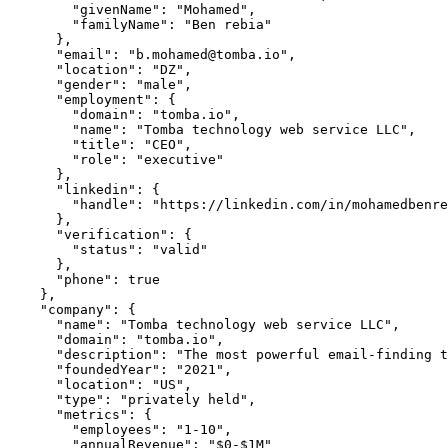
        "givenName": "Mohamed",

        "familyName": "Ben rebia"

      },

      "email": "b.mohamed@tomba.io",

      "location": "DZ",

      "gender": "male",

      "employment": {

        "domain": "tomba.io",

        "name": "Tomba technology web service LLC",

        "title": "CEO",

        "role": "executive"

      },

      "linkedin": {

        "handle": "https://linkedin.com/in/mohamedbenre
      },

      "verification": {

        "status": "valid"

      },

      "phone": true

    },

    "company": {

      "name": "Tomba technology web service LLC",

      "domain": "tomba.io",

      "description": "The most powerful email-finding t
      "foundedYear": "2021",

      "location": "US",

      "type": "privately held",

      "metrics": {

        "employees": "1-10",

        "annualRevenue": "$0-$1M"
