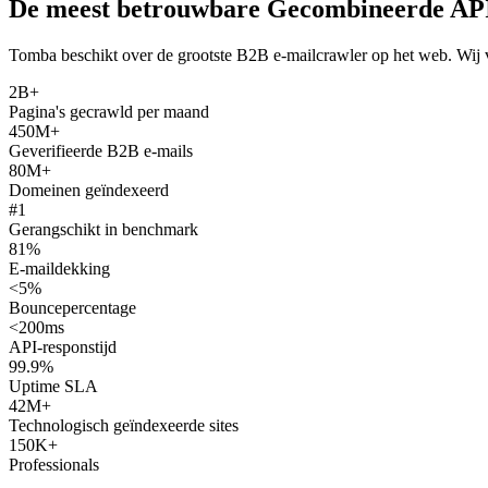
De meest betrouwbare Gecombineerde AP
Tomba beschikt over de grootste B2B e-mailcrawler op het web. Wij v
2B+
Pagina's gecrawld per maand
450M+
Geverifieerde B2B e-mails
80M+
Domeinen geïndexeerd
#1
Gerangschikt in benchmark
81%
E-maildekking
<5%
Bouncepercentage
<200ms
API-responstijd
99.9%
Uptime SLA
42M+
Technologisch geïndexeerde sites
150K+
Professionals