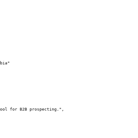
bia"

ool for B2B prospecting.",
