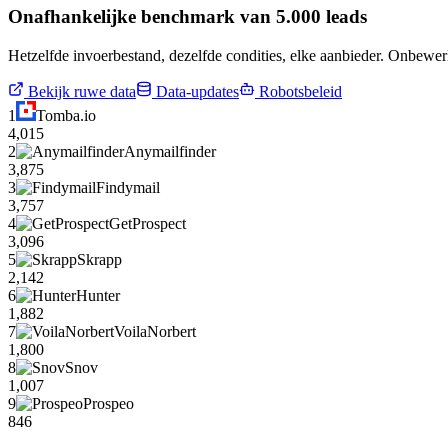
Onafhankelijke benchmark van 5.000 leads
Hetzelfde invoerbestand, dezelfde condities, elke aanbieder. Onbewer
Bekijk ruwe data
Data-updates
Robotsbeleid
1
Tomba.io
4,015
2
Anymailfinder
3,875
3
Findymail
3,757
4
GetProspect
3,096
5
Skrapp
2,142
6
Hunter
1,882
7
VoilaNorbert
1,800
8
Snov
1,007
9
Prospeo
846