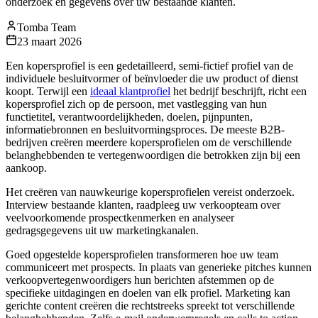
onderzoek en gegevens over uw bestaande klanten.
Tomba Team
23 maart 2026
Een kopersprofiel is een gedetailleerd, semi-fictief profiel van de
individuele besluitvormer of beïnvloeder die uw product of dienst
koopt. Terwijl een
ideaal klantprofiel
het bedrijf beschrijft, richt een
kopersprofiel zich op de persoon, met vastlegging van hun
functietitel, verantwoordelijkheden, doelen, pijnpunten,
informatiebronnen en besluitvormingsproces. De meeste B2B-
bedrijven creëren meerdere kopersprofielen om de verschillende
belanghebbenden te vertegenwoordigen die betrokken zijn bij een
aankoop.
Het creëren van nauwkeurige kopersprofielen vereist onderzoek.
Interview bestaande klanten, raadpleeg uw verkoopteam over
veelvoorkomende prospectkenmerken en analyseer
gedragsgegevens uit uw marketingkanalen.
Goed opgestelde kopersprofielen transformeren hoe uw team
communiceert met prospects. In plaats van generieke pitches kunnen
verkoopvertegenwoordigers hun berichten afstemmen op de
specifieke uitdagingen en doelen van elk profiel. Marketing kan
gerichte content creëren die rechtstreeks spreekt tot verschillende