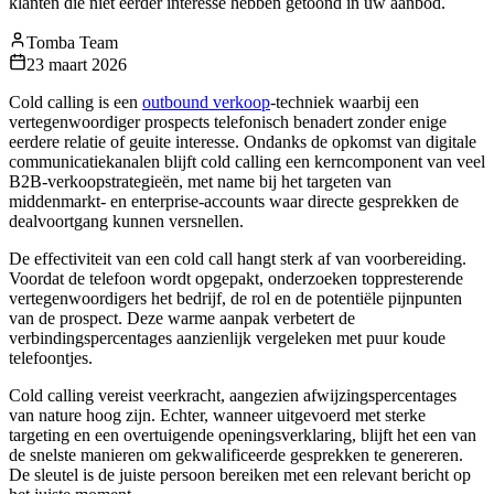
klanten die niet eerder interesse hebben getoond in uw aanbod.
Tomba Team
23 maart 2026
Cold calling is een
outbound verkoop
-techniek waarbij een
vertegenwoordiger prospects telefonisch benadert zonder enige
eerdere relatie of geuite interesse. Ondanks de opkomst van digitale
communicatiekanalen blijft cold calling een kerncomponent van veel
B2B-verkoopstrategieën, met name bij het targeten van
middenmarkt- en enterprise-accounts waar directe gesprekken de
dealvoortgang kunnen versnellen.
De effectiviteit van een cold call hangt sterk af van voorbereiding.
Voordat de telefoon wordt opgepakt, onderzoeken toppresterende
vertegenwoordigers het bedrijf, de rol en de potentiële pijnpunten
van de prospect. Deze warme aanpak verbetert de
verbindingspercentages aanzienlijk vergeleken met puur koude
telefoontjes.
Cold calling vereist veerkracht, aangezien afwijzingspercentages
van nature hoog zijn. Echter, wanneer uitgevoerd met sterke
targeting en een overtuigende openingsverklaring, blijft het een van
de snelste manieren om gekwalificeerde gesprekken te genereren.
De sleutel is de juiste persoon bereiken met een relevant bericht op