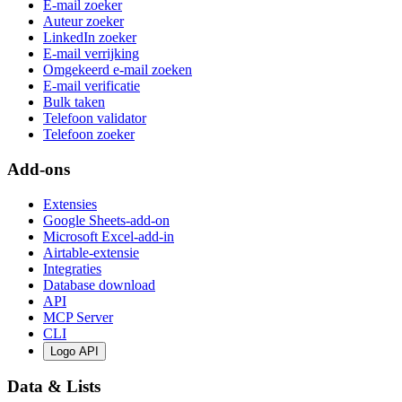
E-mail zoeker
Auteur zoeker
LinkedIn zoeker
E-mail verrijking
Omgekeerd e-mail zoeken
E-mail verificatie
Bulk taken
Telefoon validator
Telefoon zoeker
Add-ons
Extensies
Google Sheets-add-on
Microsoft Excel-add-in
Airtable-extensie
Integraties
Database download
API
MCP Server
CLI
Logo API
Data & Lists