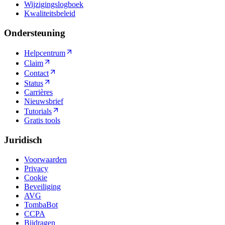
Wijzigingslogboek
Kwaliteitsbeleid
Ondersteuning
Helpcentrum
Claim
Contact
Status
Carrières
Nieuwsbrief
Tutorials
Gratis tools
Juridisch
Voorwaarden
Privacy
Cookie
Beveiliging
AVG
TombaBot
CCPA
Bijdragen