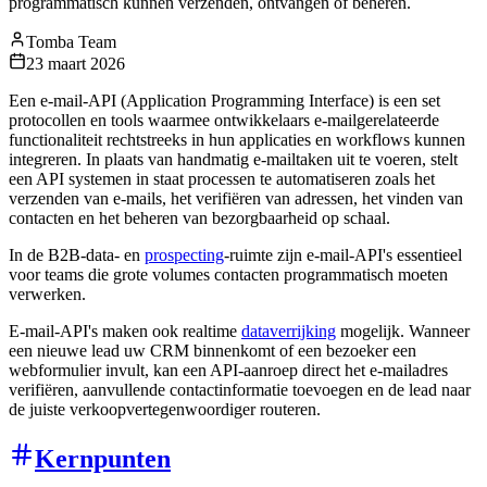
programmatisch kunnen verzenden, ontvangen of beheren.
Tomba Team
23 maart 2026
Een e-mail-API (Application Programming Interface) is een set
protocollen en tools waarmee ontwikkelaars e-mailgerelateerde
functionaliteit rechtstreeks in hun applicaties en workflows kunnen
integreren. In plaats van handmatig e-mailtaken uit te voeren, stelt
een API systemen in staat processen te automatiseren zoals het
verzenden van e-mails, het verifiëren van adressen, het vinden van
contacten en het beheren van bezorgbaarheid op schaal.
In de B2B-data- en
prospecting
-ruimte zijn e-mail-API's essentieel
voor teams die grote volumes contacten programmatisch moeten
verwerken.
E-mail-API's maken ook realtime
dataverrijking
mogelijk. Wanneer
een nieuwe lead uw CRM binnenkomt of een bezoeker een
webformulier invult, kan een API-aanroep direct het e-mailadres
verifiëren, aanvullende contactinformatie toevoegen en de lead naar
de juiste verkoopvertegenwoordiger routeren.
Kernpunten