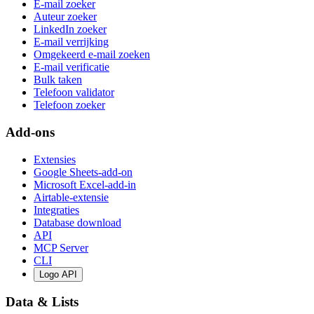
E-mail zoeker
Auteur zoeker
LinkedIn zoeker
E-mail verrijking
Omgekeerd e-mail zoeken
E-mail verificatie
Bulk taken
Telefoon validator
Telefoon zoeker
Add-ons
Extensies
Google Sheets-add-on
Microsoft Excel-add-in
Airtable-extensie
Integraties
Database download
API
MCP Server
CLI
Logo API
Data & Lists