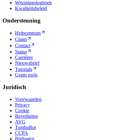
Wijzigingslogboek
Kwaliteitsbeleid
Ondersteuning
Helpcentrum
Claim
Contact
Status
Carrières
Nieuwsbrief
Tutorials
Gratis tools
Juridisch
Voorwaarden
Privacy
Cookie
Beveiliging
AVG
TombaBot
CCPA
Bijdragen