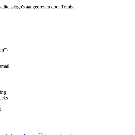
waliteitslogo's aangedreven door Tomba.
om")
email
ping
ecks
s