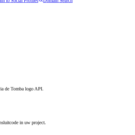
n to Social Profiles
Domain Search
via de Tomba logo API.
luitcode in uw project.