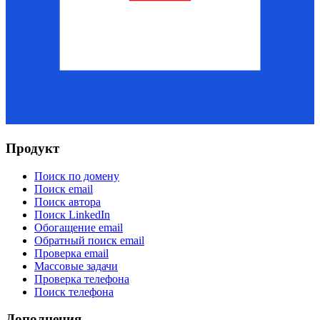
Продукт
Поиск по домену
Поиск email
Поиск автора
Поиск LinkedIn
Обогащение email
Обратный поиск email
Проверка email
Массовые задачи
Проверка телефона
Поиск телефона
Дополнения