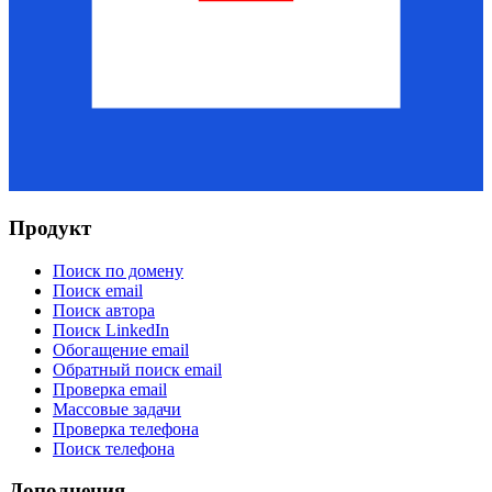
Продукт
Поиск по домену
Поиск email
Поиск автора
Поиск LinkedIn
Обогащение email
Обратный поиск email
Проверка email
Массовые задачи
Проверка телефона
Поиск телефона
Дополнения