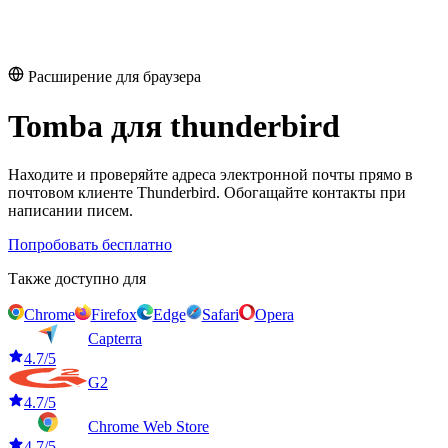
Расширение для браузера
Tomba для
thunderbird
Находите и проверяйте адреса электронной почты прямо в
почтовом клиенте Thunderbird. Обогащайте контакты при
написании писем.
Попробовать бесплатно
Также доступно для
Chrome
Firefox
Edge
Safari
Opera
Capterra
4.7/5
G2
4.7/5
Chrome Web Store
4.7/5