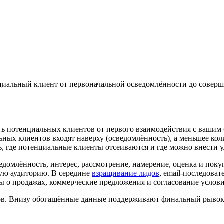
нциальный клиент от первоначальной осведомлённости до совер
ть потенциальных клиентов от первого взаимодействия с вашим
ных клиентов входят наверху (осведомлённость), а меньшее кол
, где потенциальные клиенты отсеиваются и где можно внести 
едомлённость, интерес, рассмотрение, намерение, оценка и пок
ую аудиторию. В середине
взращивание лидов
, email-последова
 о продажах, коммерческие предложения и согласование услови
тов. Внизу обогащённые данные поддерживают финальный рывок