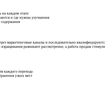
ь на каждом этапе
ваются и где нужны улучшения
и содержания
ерез маркетинговые каналы и последовательно квалифицируются
взращивания развивают рассмотрение, а работа продаж стимули
ля каждого перехода
транения узких мест