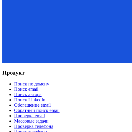
Продукт
Поиск по домену
Поиск email
Поиск автора
Поиск LinkedIn
Обогащение email
Обратный поиск email
Проверка email
Массовые задачи
Проверка телефона
Поиск телефона