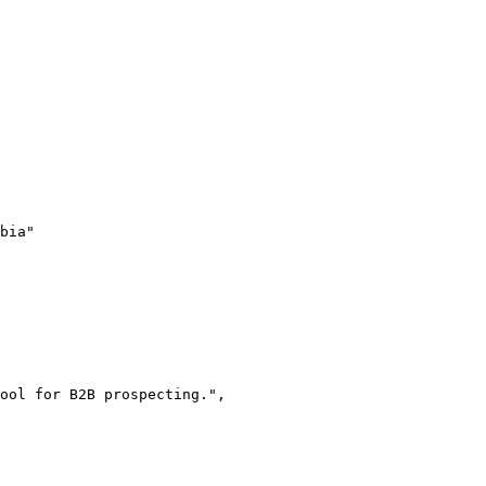
bia"

ool for B2B prospecting.",
