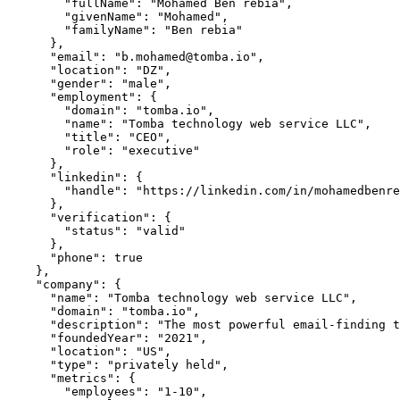
        "fullName": "Mohamed Ben rebia",

        "givenName": "Mohamed",

        "familyName": "Ben rebia"

      },

      "email": "b.mohamed@tomba.io",

      "location": "DZ",

      "gender": "male",

      "employment": {

        "domain": "tomba.io",

        "name": "Tomba technology web service LLC",

        "title": "CEO",

        "role": "executive"

      },

      "linkedin": {

        "handle": "https://linkedin.com/in/mohamedbenre
      },

      "verification": {

        "status": "valid"

      },

      "phone": true

    },

    "company": {

      "name": "Tomba technology web service LLC",

      "domain": "tomba.io",

      "description": "The most powerful email-finding t
      "foundedYear": "2021",

      "location": "US",

      "type": "privately held",

      "metrics": {

        "employees": "1-10",
