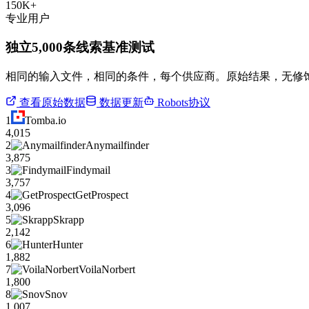
150K+
专业用户
独立5,000条线索基准测试
相同的输入文件，相同的条件，每个供应商。原始结果，无修
查看原始数据
数据更新
Robots协议
1
Tomba.io
4,015
2
Anymailfinder
3,875
3
Findymail
3,757
4
GetProspect
3,096
5
Skrapp
2,142
6
Hunter
1,882
7
VoilaNorbert
1,800
8
Snov
1,007