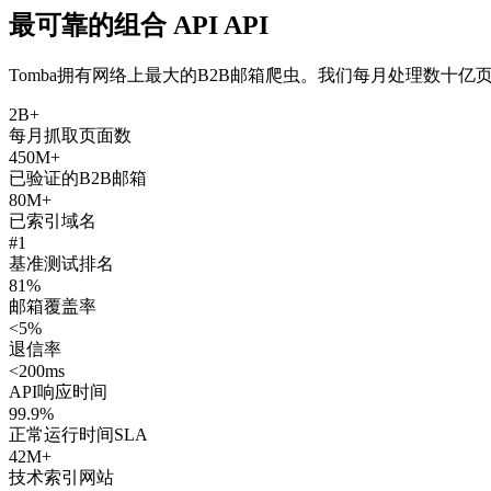
最可靠的组合 API API
Tomba拥有网络上最大的B2B邮箱爬虫。我们每月处理数十
2B+
每月抓取页面数
450M+
已验证的B2B邮箱
80M+
已索引域名
#1
基准测试排名
81%
邮箱覆盖率
<5%
退信率
<200ms
API响应时间
99.9%
正常运行时间SLA
42M+
技术索引网站