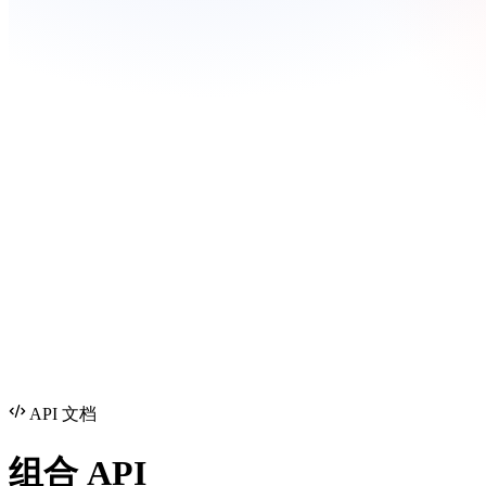
API 文档
组合
API