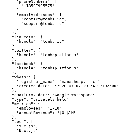
      "phoneNumbers": [

        "+18507905575"

      ],

      "emailAddresses": [

        "contact@tomba.io",

        "support@tomba.io"

      ]

    },

    "linkedin": {

      "handle": "tomba-io"

    },

    "twitter": {

      "handle": "tombaplatforum"

    },

    "facebook": {

      "handle": "tombaplatforum"

    },

    "whois": {

      "registrar_name": "namecheap, inc.",

      "created_date": "2020-07-07T20:54:07+02:00"

    },

    "emailProvider": "Google Workspace",

    "type": "privately held",

    "metrics": {

      "employees": "1-10",

      "annualRevenue": "$0-$1M"

    },

    "tech": [

      "Vue.js",

      "Nuxt.js",
