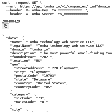
curl --request GET \

  --url 'https://api.tomba.io/v1/companies/find?domain=
  --header 'X-Tomba-Key: ta_xxxxxxxxxxxx' \

  --header 'X-Tomba-Secret: ts_xxxxxxxxxxxx'
200
400
429
{

  "data": {

    "name": "Tomba technology web service LLC",

    "legalName": "Tomba technology web service LLC",

    "domain": "tomba.io",

    "description": "The most powerful email-finding too
    "foundedYear": "2021",

    "location": "US",

    "geo": {

      "streetAddress": "1228 Claymont",

      "city": "Claymont",

      "postalCode": "19703",

      "state": "Delaware",

      "country": "United States",

      "countryCode": "US"

    },

    "category": {

      "sicCode": "73",

      "naicsCode": "81"

    },

    "site": {
