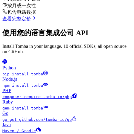
按月或一次性
包含电话数据
查看完整定价
使用您的语言集成公司 API
Install Tomba in your language. 10 official SDKs, all open-source
on GitHub.
Python
pip install tomba
Node.js
npm install tomba
PHP
composer require tomba-io/php
Ruby
gem install tomba
Go
go get github.com/tomba-io/go
Java
Maven / Gradle