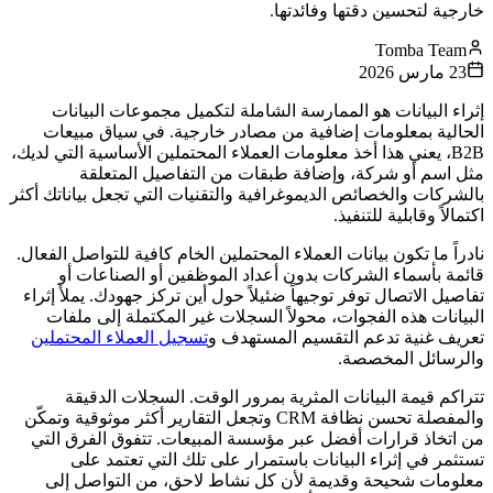
خارجية لتحسين دقتها وفائدتها.
Tomba Team
23 مارس 2026
إثراء البيانات هو الممارسة الشاملة لتكميل مجموعات البيانات
الحالية بمعلومات إضافية من مصادر خارجية. في سياق مبيعات
B2B، يعني هذا أخذ معلومات العملاء المحتملين الأساسية التي لديك،
مثل اسم أو شركة، وإضافة طبقات من التفاصيل المتعلقة
بالشركات والخصائص الديموغرافية والتقنيات التي تجعل بياناتك أكثر
اكتمالاً وقابلية للتنفيذ.
نادراً ما تكون بيانات العملاء المحتملين الخام كافية للتواصل الفعال.
قائمة بأسماء الشركات بدون أعداد الموظفين أو الصناعات أو
تفاصيل الاتصال توفر توجيهاً ضئيلاً حول أين تركز جهودك. يملأ إثراء
البيانات هذه الفجوات، محولاً السجلات غير المكتملة إلى ملفات
تعريف غنية تدعم التقسيم المستهدف و
تسجيل العملاء المحتملين
والرسائل المخصصة.
تتراكم قيمة البيانات المثرية بمرور الوقت. السجلات الدقيقة
والمفصلة تحسن نظافة CRM وتجعل التقارير أكثر موثوقية وتمكّن
من اتخاذ قرارات أفضل عبر مؤسسة المبيعات. تتفوق الفرق التي
تستثمر في إثراء البيانات باستمرار على تلك التي تعتمد على
معلومات شحيحة وقديمة لأن كل نشاط لاحق، من التواصل إلى