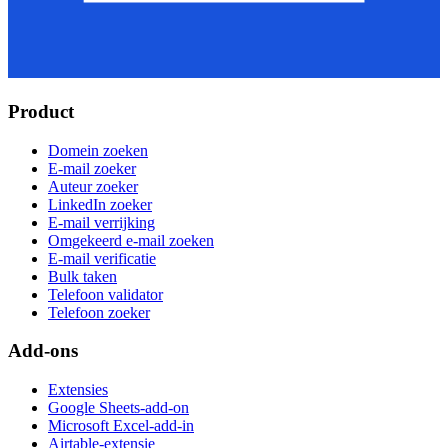
Product
Domein zoeken
E-mail zoeker
Auteur zoeker
LinkedIn zoeker
E-mail verrijking
Omgekeerd e-mail zoeken
E-mail verificatie
Bulk taken
Telefoon validator
Telefoon zoeker
Add-ons
Extensies
Google Sheets-add-on
Microsoft Excel-add-in
Airtable-extensie