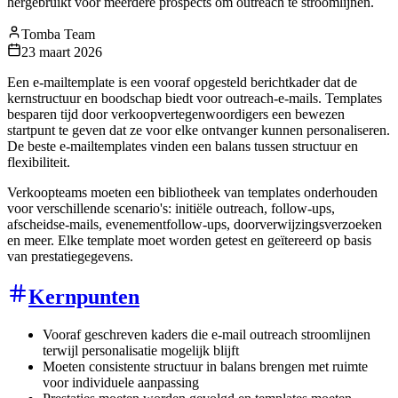
hergebruikt voor meerdere prospects om outreach te stroomlijnen.
Tomba Team
23 maart 2026
Een e-mailtemplate is een vooraf opgesteld berichtkader dat de
kernstructuur en boodschap biedt voor outreach-e-mails. Templates
besparen tijd door verkoopvertegenwoordigers een bewezen
startpunt te geven dat ze voor elke ontvanger kunnen personaliseren.
De beste e-mailtemplates vinden een balans tussen structuur en
flexibiliteit.
Verkoopteams moeten een bibliotheek van templates onderhouden
voor verschillende scenario's: initiële outreach, follow-ups,
afscheidse-mails, evenementfollow-ups, doorverwijzingsverzoeken
en meer. Elke template moet worden getest en geïtereerd op basis
van prestatiegegevens.
Kernpunten
Vooraf geschreven kaders die e-mail outreach stroomlijnen
terwijl personalisatie mogelijk blijft
Moeten consistente structuur in balans brengen met ruimte
voor individuele aanpassing