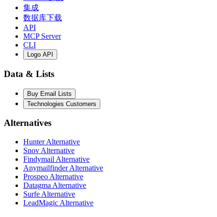
集成
数据库下载
API
MCP Server
CLI
Logo API
Data & Lists
Buy Email Lists
Technologies Customers
Alternatives
Hunter Alternative
Snov Alternative
Findymail Alternative
Anymailfinder Alternative
Prospeo Alternative
Datagma Alternative
Surfe Alternative
LeadMagic Alternative