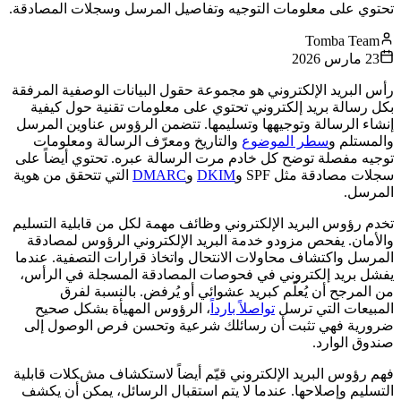
تحتوي على معلومات التوجيه وتفاصيل المرسل وسجلات المصادقة.
Tomba Team
23 مارس 2026
رأس البريد الإلكتروني هو مجموعة حقول البيانات الوصفية المرفقة
بكل رسالة بريد إلكتروني تحتوي على معلومات تقنية حول كيفية
إنشاء الرسالة وتوجيهها وتسليمها. تتضمن الرؤوس عناوين المرسل
والمستلم و
سطر الموضوع
والتاريخ ومعرّف الرسالة ومعلومات
توجيه مفصلة توضح كل خادم مرت الرسالة عبره. تحتوي أيضاً على
سجلات مصادقة مثل SPF و
DKIM
و
DMARC
التي تتحقق من هوية
المرسل.
تخدم رؤوس البريد الإلكتروني وظائف مهمة لكل من قابلية التسليم
والأمان. يفحص مزودو خدمة البريد الإلكتروني الرؤوس لمصادقة
المرسل واكتشاف محاولات الانتحال واتخاذ قرارات التصفية. عندما
يفشل بريد إلكتروني في فحوصات المصادقة المسجلة في الرأس،
من المرجح أن يُعلّم كبريد عشوائي أو يُرفض. بالنسبة لفرق
المبيعات التي ترسل
تواصلاً بارداً
، الرؤوس المهيأة بشكل صحيح
ضرورية فهي تثبت أن رسائلك شرعية وتحسن فرص الوصول إلى
صندوق الوارد.
فهم رؤوس البريد الإلكتروني قيّم أيضاً لاستكشاف مشكلات قابلية
التسليم وإصلاحها. عندما لا يتم استقبال الرسائل، يمكن أن يكشف