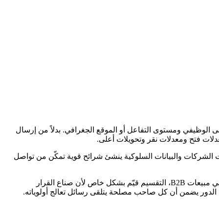
ى الوظيفي ومستوى التفاعل أو الموقع الجغرافي. بدلاً من إرسال
دلات فتح ومعدلات نقر وتحويلات أعلى.
يانات الشركات والبيانات السلوكية ينشئ شرائح قوية تمكّن من تواصل
تأثير التقسيم على أداء البريد الإلكتروني موثق جيداً. تتفوق الحملات المقسمة باستمرار على الحملات غير المقسمة عبر كل مقياس رئيسي. في مبيعات B2B، التقسيم قيّم بشكل خاص لأن صناع القرار
سب الدور يضمن أن كل صاحب مصلحة يتلقى رسائل تعالج أولوياته.