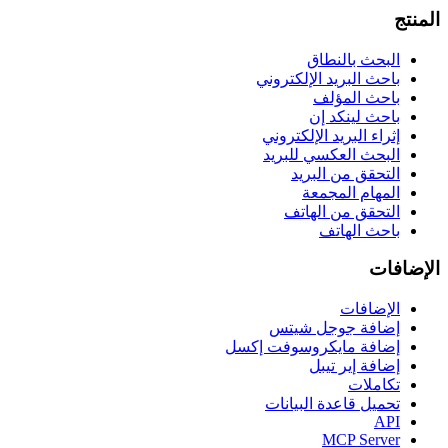
المنتج
البحث بالنطاق
باحث البريد الإلكتروني
باحث المؤلف
باحث لينكد إن
إثراء البريد الإلكتروني
البحث العكسي للبريد
التحقق من البريد
المهام المجمعة
التحقق من الهاتف
باحث الهاتف
الإضافات
الإضافات
إضافة جوجل شيتس
إضافة مايكروسوفت إكسل
إضافة إير تيبل
تكاملات
تحميل قاعدة البيانات
API
MCP Server