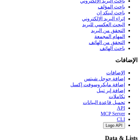
باحث البريد الإلكتروني
باحث المؤلف
باحث لينكد إن
إثراء البريد الإلكتروني
البحث العكسي للبريد
التحقق من البريد
المهام المجمعة
التحقق من الهاتف
باحث الهاتف
الإضافات
الإضافات
إضافة جوجل شيتس
إضافة مايكروسوفت إكسل
إضافة إير تيبل
تكاملات
تحميل قاعدة البيانات
API
MCP Server
CLI
Logo API
Data & Lists