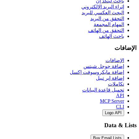
باحث لينكد إن
إثراء البريد الإلكتروني
البحث العكسي للبريد
التحقق من البريد
المهام المجمعة
التحقق من الهاتف
باحث الهاتف
الإضافات
الإضافات
إضافة جوجل شيتس
إضافة مايكروسوفت إكسل
إضافة إير تيبل
تكاملات
تحميل قاعدة البيانات
API
MCP Server
CLI
Logo API
Data & Lists
Buy Email Lists