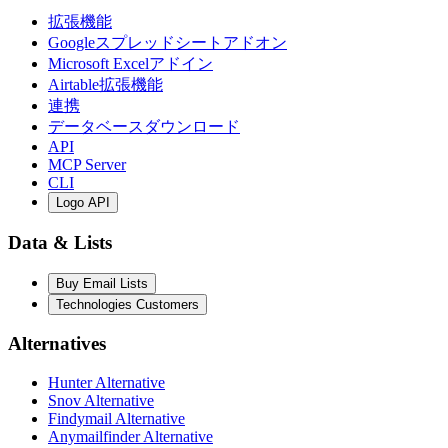
拡張機能
Googleスプレッドシートアドオン
Microsoft Excelアドイン
Airtable拡張機能
連携
データベースダウンロード
API
MCP Server
CLI
Logo API
Data & Lists
Buy Email Lists
Technologies Customers
Alternatives
Hunter Alternative
Snov Alternative
Findymail Alternative
Anymailfinder Alternative