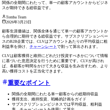
関係の全期間にわたって、単一の顧客アカウントからビジネ
スが期待できる総収益です。
Tomba Team
2026年3月23日
顧客生涯価値は、関係全体を通じて単一の顧客アカウントか
ら合理的に期待できる総収益です。サブスクリプションベー
スのB2B企業では、CLVはアカウントあたりの平均収益に粗
利益率を掛け、
チャーンレート
で割って算出されます。
CLVは顧客獲得と維持にどれだけ投資すべきかについて情報
に基づいた意思決定を行うために重要です。CLVが高けれ
ば、各顧客が時間をかけて大きな収益を生み出すため、より
高い獲得コストを正当化できます。
重要なポイント
関係の全期間にわたる単一顧客からの総期待収益
獲得支出、維持投資、戦略的計画をガイド
サブスクリプションビジネスでは平均収益、粗利益
率、チャーンレートを使用して算出