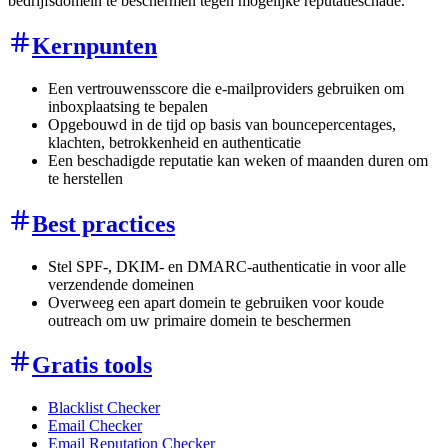
bedrijfsdomein te beschermen tegen mogelijke reputatieschade.
Kernpunten
Een vertrouwensscore die e-mailproviders gebruiken om
inboxplaatsing te bepalen
Opgebouwd in de tijd op basis van bouncepercentages,
klachten, betrokkenheid en authenticatie
Een beschadigde reputatie kan weken of maanden duren om
te herstellen
Best practices
Stel SPF-, DKIM- en DMARC-authenticatie in voor alle
verzendende domeinen
Overweeg een apart domein te gebruiken voor koude
outreach om uw primaire domein te beschermen
Gratis tools
Blacklist Checker
Email Checker
Email Reputation Checker