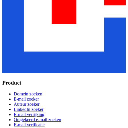
Product
Domein zoeken
E-mail zoeker
Auteur zoeker
LinkedIn zoeker
E-mail verrijking
Omgekeerd e-mail zoeken
E-mail verificatie