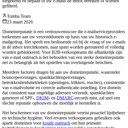
toegekend en bepaalt of uw e-mails de inbox bereiken of worden
gefilterd.
Tomba Team
23 maart 2026
Domeinreputatie is een vertrouwensscore die e-mailserviceproviders
toekennen aan uw verzenddomein op basis van uw historisch e-
mailgedrag. Het speelt een beslissende rol bij de vraag of uw e-mails
in de inbox terechtkomen, naar spam worden gerouteerd of volledig
worden geblokkeerd. Voor B2B-verkoopteams die afhankelijk zijn
van e-mail outreach is het behouden van een sterke domeinreputatie
net zo belangrijk als het opstellen van overtuigende berichten.
Meerdere factoren dragen bij aan uw domeinreputatie, waaronder
bouncepercentages, spamklachtenpercentages,
betrokkenheidsmetrieken (openingen, klikken, reacties), consistentie
van e-mailvolume en correcte authenticatie-instelling. Een domein
dat consistent naar ongeldige adressen verzendt, spamklachten
genereert of SPF-,
DKIM
- en
DMARC
-records mist, zal snel een
slechte reputatie opbouwen die moeilijk te herstellen is.
Het beschermen van uw domeinreputatie vereist proactief lijstbeheer
en technische hygiëne. Veel ervaren verkoopteams gebruiken ook
aparte domeinen voor
koude outreach
om hun primaire