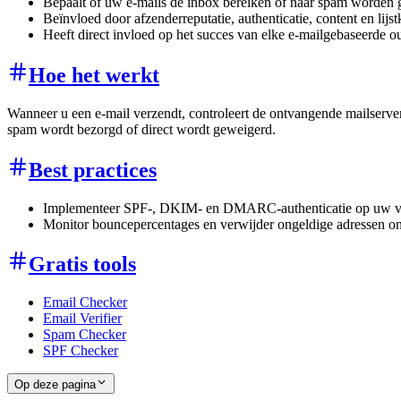
Bepaalt of uw e-mails de inbox bereiken of naar spam worden g
Beïnvloed door afzenderreputatie, authenticatie, content en lijst
Heeft direct invloed op het succes van elke e-mailgebaseerde
Hoe het werkt
Wanneer u een e-mail verzendt, controleert de ontvangende mailserv
spam wordt bezorgd of direct wordt geweigerd.
Best practices
Implementeer SPF-, DKIM- en DMARC-authenticatie op uw 
Monitor bouncepercentages en verwijder ongeldige adressen onm
Gratis tools
Email Checker
Email Verifier
Spam Checker
SPF Checker
Op deze pagina