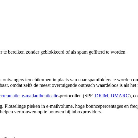
te bereiken zonder geblokkeerd of als spam gefilterd te worden.
n ontvangers terechtkomen in plaats van naar spamfolders te worden o
aar, omdat zelfs de meest overtuigende outreach waardeloos is als het 
rreputatie
,
e-mailauthenticatie
-protocollen (SPF,
DKIM
,
DMARC
), c
g. Plotselinge pieken in e-mailvolume, hoge bouncepercentages en frequ
 helpen vertrouwen op te bouwen bij inboxproviders.