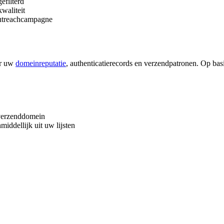
efilterd
kwaliteit
 outreachcampagne
er uw
domeinreputatie
, authenticatierecords en verzendpatronen. Op basi
verzenddomein
iddellijk uit uw lijsten