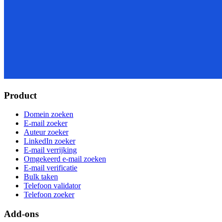
Product
Domein zoeken
E-mail zoeker
Auteur zoeker
LinkedIn zoeker
E-mail verrijking
Omgekeerd e-mail zoeken
E-mail verificatie
Bulk taken
Telefoon validator
Telefoon zoeker
Add-ons