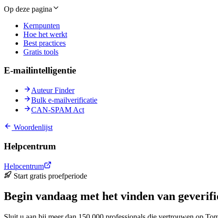
Op deze pagina
Kernpunten
Hoe het werkt
Best practices
Gratis tools
E-mailintelligentie
Auteur Finder
Bulk e-mailverificatie
CAN-SPAM Act
Woordenlijst
Helpcentrum
Helpcentrum
Start gratis proefperiode
Begin vandaag met het vinden van geverifi
Sluit u aan bij meer dan 150.000 professionals die vertrouwen op To