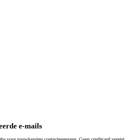
eerde e-mails
mba voor nauwkeurige contactgegevens. Geen creditcard vereist.