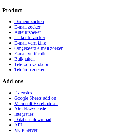
Product
Domein zoeken
E-mail zoeker
Auteur zoeker
LinkedIn zoeker
E-mail verrijking
Omgekeerd e-mail zoeken
E-mail verificatie
Bulk taken
Telefoon validator
Telefoon zoeker
Add-ons
Extensies
Google Sheets-add-on
Microsoft Excel-add-in
Airtable-extensie
Integraties
Database download
API
MCP Server