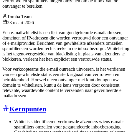
vertrouwd en spamfilters mogen omzeilen om de inbox van de
ontvanger te bereiken.
Tomba Team
23 maart 2026
Een e-mailwhitelist is een lijst van goedgekeurde e-mailadressen,
domeinen of IP-adressen die worden vertrouwd door een ontvanger
of e-mailprovider. Berichten van gewhiteliste afzenders omzeilen
spamfilters en worden rechtstreeks in de inbox bezorgd. Whitelisting
is het tegenovergestelde van blacklisting in plaats van afzenders te
blokkeren, verleent het hen expliciet een vertrouwde status.
Voor verkoopteams die e-mail outreach uitvoeren, is het verdienen
van een gewhiteliste status een sterk signaal van vertrouwen en
betrokkenheid. Hoewel u een ontvanger niet kunt dwingen uw
domein te whitelisten, kunt u de kans vergroten door consistent
relevante, waardevolle content te verzenden naar geverifieerde e-
mailadressen.
Kernpunten
Whitelists identificeren vertrouwde afzenders wiens e-mails
spamfilters omzeilen voor gegarandeerde inboxbezorging