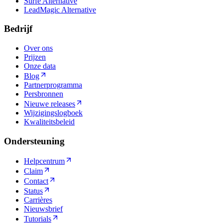
Surfe Alternative
LeadMagic Alternative
Bedrijf
Over ons
Prijzen
Onze data
Blog
Partnerprogramma
Persbronnen
Nieuwe releases
Wijzigingslogboek
Kwaliteitsbeleid
Ondersteuning
Helpcentrum
Claim
Contact
Status
Carrières
Nieuwsbrief
Tutorials