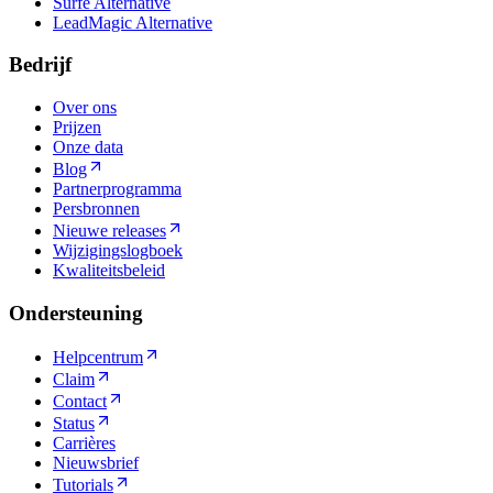
Surfe Alternative
LeadMagic Alternative
Bedrijf
Over ons
Prijzen
Onze data
Blog
Partnerprogramma
Persbronnen
Nieuwe releases
Wijzigingslogboek
Kwaliteitsbeleid
Ondersteuning
Helpcentrum
Claim
Contact
Status
Carrières
Nieuwsbrief
Tutorials