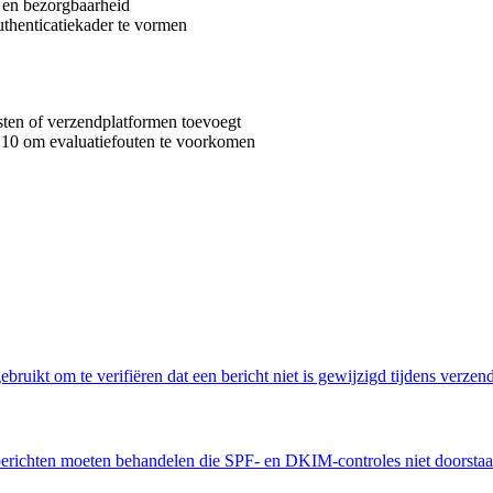
e en bezorgbaarheid
enticatiekader te vormen
ten of verzendplatformen toevoegt
 10 om evaluatiefouten te voorkomen
ruikt om te verifiëren dat een bericht niet is gewijzigd tijdens verzen
e berichten moeten behandelen die SPF- en DKIM-controles niet doorstaa