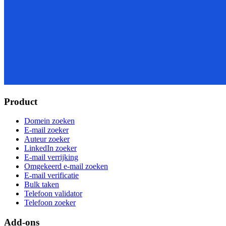
Product
Domein zoeken
E-mail zoeker
Auteur zoeker
LinkedIn zoeker
E-mail verrijking
Omgekeerd e-mail zoeken
E-mail verificatie
Bulk taken
Telefoon validator
Telefoon zoeker
Add-ons