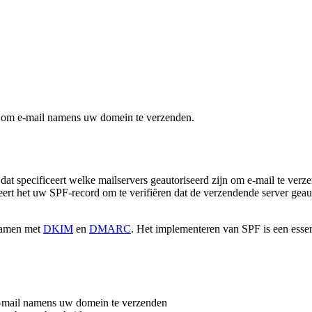
jn om e-mail namens uw domein te verzenden.
t specificeert welke mailservers geautoriseerd zijn om e-mail te ve
rt het uw SPF-record om te verifiëren dat de verzendende server geautor
 samen met
DKIM
en
DMARC
. Het implementeren van SPF is een essent
 e-mail namens uw domein te verzenden