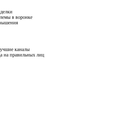
сделки
лемы в воронке
овышения
лучшие каналы
да на правильных лиц