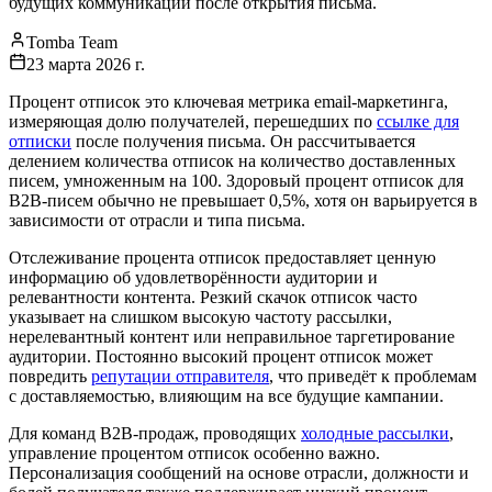
будущих коммуникаций после открытия письма.
Tomba Team
23 марта 2026 г.
Процент отписок это ключевая метрика email-маркетинга,
измеряющая долю получателей, перешедших по
ссылке для
отписки
после получения письма. Он рассчитывается
делением количества отписок на количество доставленных
писем, умноженным на 100. Здоровый процент отписок для
B2B-писем обычно не превышает 0,5%, хотя он варьируется в
зависимости от отрасли и типа письма.
Отслеживание процента отписок предоставляет ценную
информацию об удовлетворённости аудитории и
релевантности контента. Резкий скачок отписок часто
указывает на слишком высокую частоту рассылки,
нерелевантный контент или неправильное таргетирование
аудитории. Постоянно высокий процент отписок может
повредить
репутации отправителя
, что приведёт к проблемам
с доставляемостью, влияющим на все будущие кампании.
Для команд B2B-продаж, проводящих
холодные рассылки
,
управление процентом отписок особенно важно.
Персонализация сообщений на основе отрасли, должности и