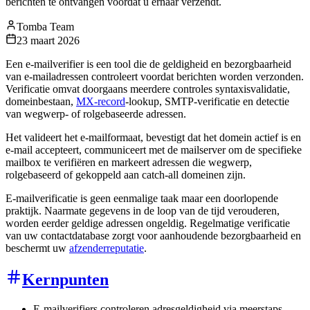
berichten te ontvangen voordat u ernaar verzendt.
Tomba Team
23 maart 2026
Een e-mailverifier is een tool die de geldigheid en bezorgbaarheid
van e-mailadressen controleert voordat berichten worden verzonden.
Verificatie omvat doorgaans meerdere controles syntaxisvalidatie,
domeinbestaan,
MX-record
-lookup, SMTP-verificatie en detectie
van wegwerp- of rolgebaseerde adressen.
Het valideert het e-mailformaat, bevestigt dat het domein actief is en
e-mail accepteert, communiceert met de mailserver om de specifieke
mailbox te verifiëren en markeert adressen die wegwerp,
rolgebaseerd of gekoppeld aan catch-all domeinen zijn.
E-mailverificatie is geen eenmalige taak maar een doorlopende
praktijk. Naarmate gegevens in de loop van de tijd verouderen,
worden eerder geldige adressen ongeldig. Regelmatige verificatie
van uw contactdatabase zorgt voor aanhoudende bezorgbaarheid en
beschermt uw
afzenderreputatie
.
Kernpunten
E-mailverifiers controleren adresgeldigheid via meerstaps