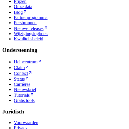
Prijzen
Onze data
Blog
Partnerprogramma
Persbronnen
Nieuwe releases
Wijzigingslogboek
Kwaliteitsbeleid
Ondersteuning
Helpcentrum
Claim
Contact
Status
Carrières
Nieuwsbrief
Tutorials
Gratis tools
Juridisch
Voorwaarden
Privacy