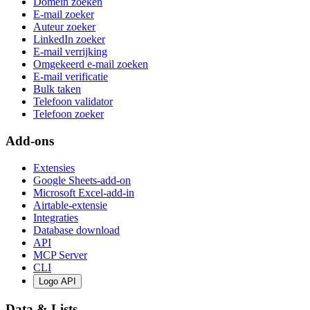
Domein zoeken
E-mail zoeker
Auteur zoeker
LinkedIn zoeker
E-mail verrijking
Omgekeerd e-mail zoeken
E-mail verificatie
Bulk taken
Telefoon validator
Telefoon zoeker
Add-ons
Extensies
Google Sheets-add-on
Microsoft Excel-add-in
Airtable-extensie
Integraties
Database download
API
MCP Server
CLI
Logo API
Data & Lists