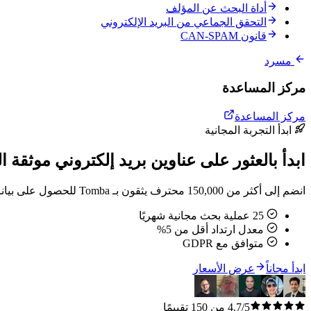
أداة البحث عن المؤلف
التحقق الجماعي من البريد الإلكتروني
قانون CAN-SPAM
مسرد
مركز المساعدة
مركز المساعدة
ابدأ التجربة المجانية
ابدأ بالعثور على عناوين بريد إلكتروني موثقة ال
انضم إلى أكثر من 150,000 محترف يثقون بـ Tomba للحصول على بيانات اتصال دقيقة. بدون بطاقة ائتمان.
25 عملية بحث مجانية شهريًا
معدل ارتداد أقل من 5%
متوافق مع GDPR
ابدأ مجاناً
عرض الأسعار
4.7/5 من 150 تقييمًا