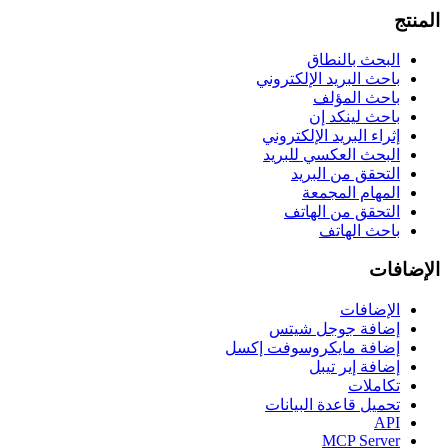
المنتج
البحث بالنطاق
باحث البريد الإلكتروني
باحث المؤلف
باحث لينكد إن
إثراء البريد الإلكتروني
البحث العكسي للبريد
التحقق من البريد
المهام المجمعة
التحقق من الهاتف
باحث الهاتف
الإضافات
الإضافات
إضافة جوجل شيتس
إضافة مايكروسوفت إكسل
إضافة إير تيبل
تكاملات
تحميل قاعدة البيانات
API
MCP Server