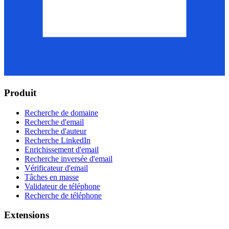
Produit
Recherche de domaine
Recherche d'email
Recherche d'auteur
Recherche LinkedIn
Enrichissement d'email
Recherche inversée d'email
Vérificateur d'email
Tâches en masse
Validateur de téléphone
Recherche de téléphone
Extensions